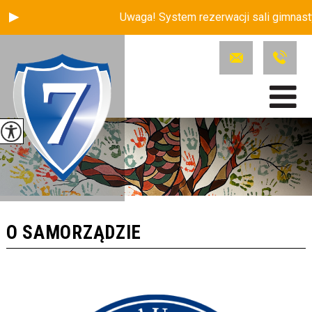
Uwaga! System rezerwacji sali gimnasty
O SAMORZĄDZIE