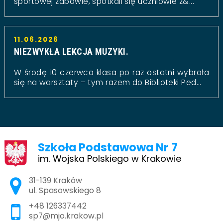
sportowej zabawie, spotkali się uczniowie z&...
11.06.2026
NIEZWYKŁA LEKCJA MUZYKI.
W środę 10 czerwca klasa po raz ostatni wybrała
się na warsztaty – tym razem do Biblioteki Ped...
Szkoła Podstawowa Nr 7
im. Wojska Polskiego w Krakowie
Adres pocztowy:
31-139 Kraków
ul. Spasowskiego 8
+48 126337442
sp7@mjo.krakow.pl