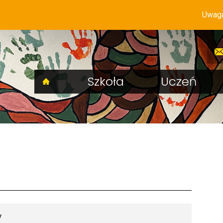
Uwaga! Sys
Szkoła
Uczeń
y