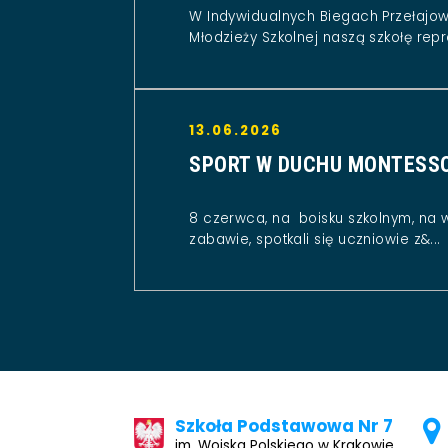
W Indywidualnych Biegach Przełajo
Młodzieży Szkolnej naszą szkołę repr
13.06.2026
SPORT W DUCHU MONTESS
8 czerwca, na boisku szkolnym, na 
zabawie, spotkali się uczniowie z&...
Szkoła Podstawowa Nr 7
im. Wojska Polskiego w Krakowie