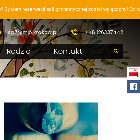
tem rezerwacji sali gimnastycznej został wyłączony! Od wrześ
sp7@mjo.krakow.pl
+48 126337442
Rodzic
Kontakt