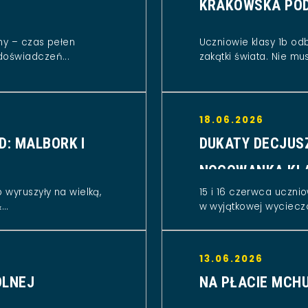
KRAKOWSKA POD
ny – czas pełen
Uczniowie klasy 1b od
doświadczeń...
zakątki świata. Nie musi
18.06.2026
D: MALBORK I
DUKATY DECJUS
NOCOWANKA KL
 wyruszyły na wielką,
15 i 16 czerwca ucznio
..
w wyjątkowej wycieczc
13.06.2026
OLNEJ
NA PŁACIE MCHU