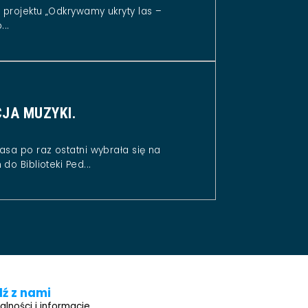
projektu „Odkrywamy ukryty las –
..
JA MUZYKI.
asa po raz ostatni wybrała się na
do Biblioteki Ped...
ź z nami
alności i informacje