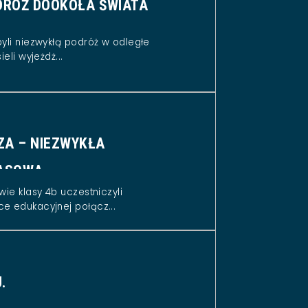
RÓŻ DOOKOŁA ŚWIATA
byli niezwykłą podróż w odległe
eli wyjeżdż...
ZA – NIEZWYKŁA
ASOWA
wie klasy 4b uczestniczyli
e edukacyjnej połącz...
.