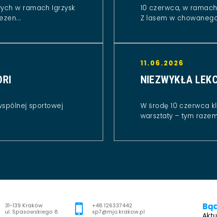
wych w ramach Igrzysk
10 czerwca, w ramach 
ezen...
Z lasem w chowanego.
11.06.2026
ORI
NIEZWYKŁA LEKC
wspólnej sportowej
W środę 10 czerwca kl
warsztaty – tym razem 
Bąd
Adres pocztowy:
31-139 Kraków
+48 126337442
ul. Spasowskiego 8
sp7@mjo.krakow.pl
Aktu