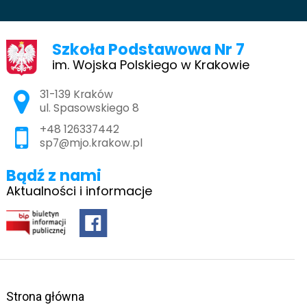
Szkoła Podstawowa Nr 7
im. Wojska Polskiego w Krakowie
Adres pocztowy:
31-139 Kraków
ul. Spasowskiego 8
+48 126337442
sp7@mjo.krakow.pl
Bądź z nami
Aktualności i informacje
Strona główna