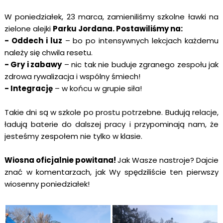
W poniedziałek, 23 marca, zamieniliśmy szkolne ławki na
zielone alejki
Parku Jordana. Postawiliśmy na:
- Oddech i luz
– bo po intensywnych lekcjach każdemu
należy się chwila resetu.
- Gry i zabawy
– nic tak nie buduje zgranego zespołu jak
zdrowa rywalizacja i wspólny śmiech!
- Integrację
– w końcu w grupie siła!
Takie dni są w szkole po prostu potrzebne. Budują relacje,
ładują baterie do dalszej pracy i przypominają nam, że
jesteśmy zespołem nie tylko w klasie.
Wiosna oficjalnie powitana!
Jak Wasze nastroje? Dajcie
znać w komentarzach, jak Wy spędziliście ten pierwszy
wiosenny poniedziałek!