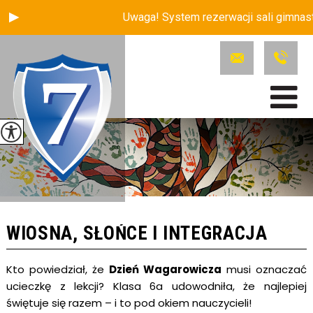
Uwaga! System rezerwacji sali gimnastyc
WIOSNA, SŁOŃCE I INTEGRACJA
Kto powiedział, że
Dzień Wagarowicza
musi oznaczać
ucieczkę z lekcji? Klasa 6a udowodniła, że najlepiej
świętuje się razem – i to pod okiem nauczycieli!