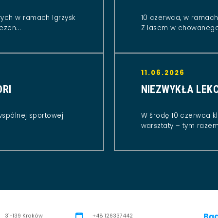
wych w ramach Igrzysk
10 czerwca, w ramach 
ezen...
Z lasem w chowanego.
11.06.2026
ORI
NIEZWYKŁA LEKC
wspólnej sportowej
W środę 10 czerwca kl
warsztaty – tym razem 
Bąd
Adres pocztowy:
31-139 Kraków
+48 126337442