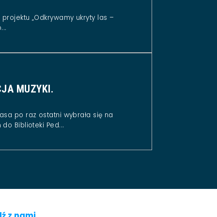
projektu „Odkrywamy ukryty las –
..
JA MUZYKI.
asa po raz ostatni wybrała się na
do Biblioteki Ped...
ź z nami