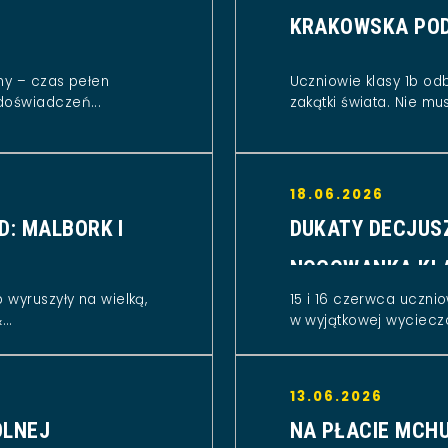
KRAKOWSKA POD
ny – czas pełen
Uczniowie klasy 1b od
doświadczeń...
zakątki świata. Nie musi
18.06.2026
D: MALBORK I
DUKATY DECJUS
NOCOWANKA KL
 wyruszyły na wielką,
15 i 16 czerwca ucznio
..
w wyjątkowej wycieczc
13.06.2026
OLNEJ
NA PŁACIE MCHU