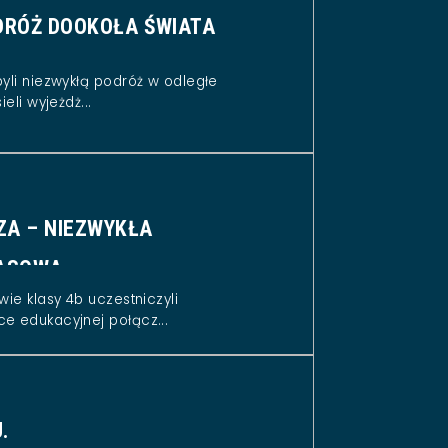
RÓŻ DOOKOŁA ŚWIATA
byli niezwykłą podróż w odległe
eli wyjeżdż...
ZA – NIEZWYKŁA
ASOWA
wie klasy 4b uczestniczyli
e edukacyjnej połącz...
.