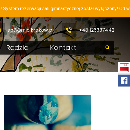
em rezerwacji sali gimnastycznej został wyłączony! Od wrześni
sp7@mjo.krakow.pl
+48 126337442
Rodzic
Kontakt