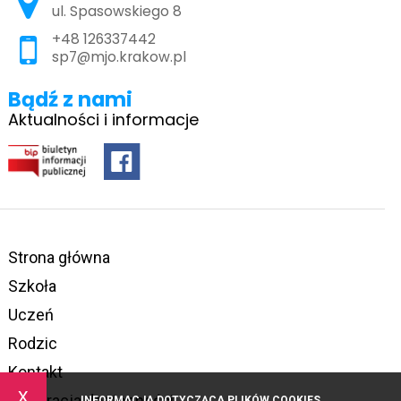
ul. Spasowskiego 8
+48 126337442
sp7@mjo.krakow.pl
Bądź z nami
Aktualności i informacje
Strona główna
Szkoła
Uczeń
Rodzic
Kontakt
x
Deklaracja dostępności
INFORMACJA DOTYCZĄCA PLIKÓW COOKIES