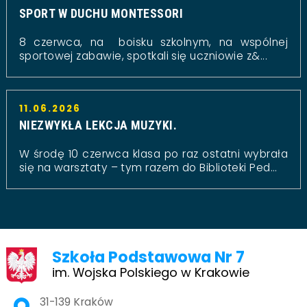
SPORT W DUCHU MONTESSORI
8 czerwca, na boisku szkolnym, na wspólnej
sportowej zabawie, spotkali się uczniowie z&...
11.06.2026
NIEZWYKŁA LEKCJA MUZYKI.
W środę 10 czerwca klasa po raz ostatni wybrała
się na warsztaty – tym razem do Biblioteki Ped...
Szkoła Podstawowa Nr 7
im. Wojska Polskiego w Krakowie
Adres pocztowy:
31-139 Kraków