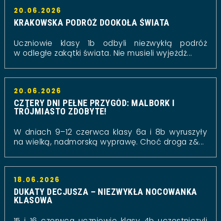
20.06.2026
KRAKOWSKA PODRÓŻ DOOKOŁA ŚWIATA
Uczniowie klasy 1b odbyli niezwykłą podróż
w odległe zakątki świata. Nie musieli wyjeżdż...
20.06.2026
CZTERY DNI PEŁNE PRZYGÓD: MALBORK I
TRÓJMIASTO ZDOBYTE!
W dniach 9–12 czerwca klasy 6a i 8b wyruszyły
na wielką, nadmorską wyprawę. Choć droga z&...
18.06.2026
DUKATY DECJUSZA – NIEZWYKŁA NOCOWANKA
KLASOWA
15 i 16 czerwca uczniowie klasy 4b uczestniczyli