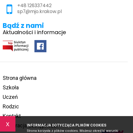
+48 126337442
sp7@mjo.krakow.pl
Bądź z nami
Aktualności i informacje
Strona główna
Szkoła
Uczeń
Rodzic
Kontakt
x
Deklaracja dostępności
INFORMACJA DOTYCZĄCA PLIKÓW COOKIES
Strona korzysta z plików cookies. Możesz określić warunki