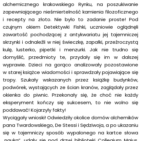
alchemicznego krakowskiego Rynku, na poszukiwanie 
zapewniającego nieśmiertelność kamienia filozoficznego 
i recepty na złoto. Nie było to zadanie proste! Pod 
czujnym okiem Detektywki Fishki, uczniowie oglądnęli 
zawartość pochodzącej z antykwariatu jej tajemniczej 
skrzynki i odnaleźli w niej świeczkę, zapałki, przeźroczystą 
kulę, lusterko, pipetki i menzurki. Jak nie trudno się 
domyślić, przedmioty te, przydały się im w dalszej 
wyprawie. Dzieci na gorąco analizowały pozostawione 
w starej książce wiadomości i sprawdzały pojawiające się 
tropy. Szukały wskazanych przez książkę budynków, 
podwórek, wystających ze ścian kranów, zaglądały przez 
okienka do piwnic. Przekonały się, że choć nie każdy 
eksperyment kończy się sukcesem, to nie wolno się 
poddawać! Kojarzyły fakty!
Wyciągały wnioski! Odwiedziły okolice domów alchemików 
pana 
Twardowskiego, De Stessi i Sędziwoja, a po ukazaniu 
się w tajemniczy sposób wypalonego na kartce słowa 
„nauka”, udały się pod drzwi biblioteki Collegium Maius. 