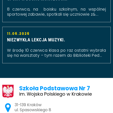
8 czerwca, na boisku szkolnym, na wspólnej
sportowej zabawie, spotkali się uczniowie z&...
11.06.2026
NIEZWYKŁA LEKCJA MUZYKI.
W środę 10 czerwca klasa po raz ostatni wybrała
się na warsztaty – tym razem do Biblioteki Ped...
Szkoła Podstawowa Nr 7
im. Wojska Polskiego w Krakowie
Adres pocztowy:
31-139 Kraków
ul. Spasowskiego 8