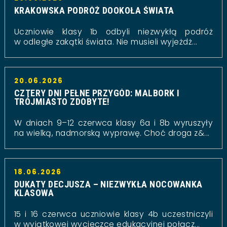
KRAKOWSKA PODRÓŻ DOOKOŁA ŚWIATA
Uczniowie klasy 1b odbyli niezwykłą podróż
w odległe zakątki świata. Nie musieli wyjeżdż...
20.06.2026
CZTERY DNI PEŁNE PRZYGÓD: MALBORK I
TRÓJMIASTO ZDOBYTE!
W dniach 9–12 czerwca klasy 6a i 8b wyruszyły
na wielką, nadmorską wyprawę. Choć droga z&...
18.06.2026
DUKATY DECJUSZA – NIEZWYKŁA NOCOWANKA
KLASOWA
15 i 16 czerwca uczniowie klasy 4b uczestniczyli
w wyjątkowej wycieczce edukacyjnej połącz...