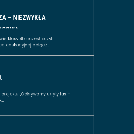
ZA – NIEZWYKŁA
ASOWA
wie klasy 4b uczestniczyli
e edukacyjnej połącz...
.
projektu „Odkrywamy ukryty las –
..