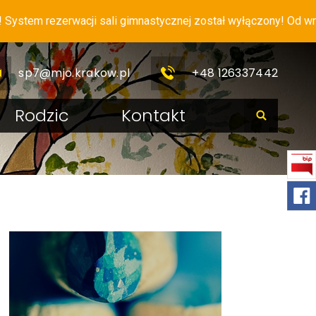
m rezerwacji sali gimnastycznej został wyłączony! Od wrześni
sp7@mjo.krakow.pl
+48 126337442
Rodzic
Kontakt