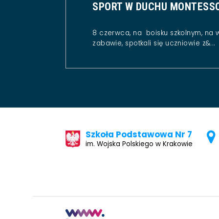
SPORT W DUCHU MONTESS
8 czerwca, na boisku szkolnym, na 
zabawie, spotkali się uczniowie z&...
Szkoła Podstawowa Nr 7
im. Wojska Polskiego w Krakowie