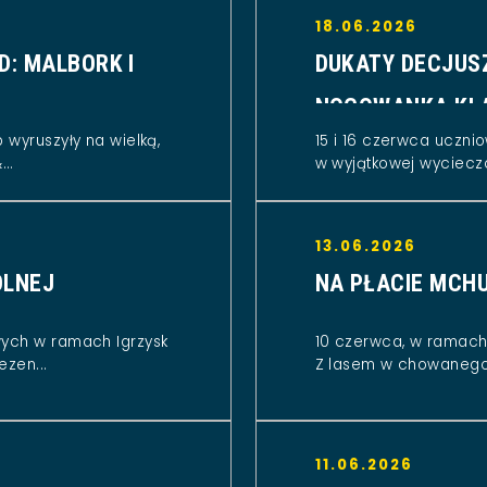
18.06.2026
D: MALBORK I
DUKATY DECJUS
NOCOWANKA KL
 wyruszyły na wielką,
15 i 16 czerwca ucznio
..
w wyjątkowej wycieczc
13.06.2026
OLNEJ
NA PŁACIE MCHU
wych w ramach Igrzysk
10 czerwca, w ramach 
ezen...
Z lasem w chowanego.
11.06.2026