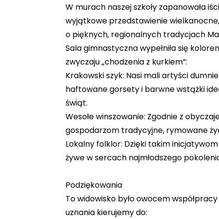
W murach naszej szkoły zapanowała iśc
wyjątkowe przedstawienie wielkanocne,
o pięknych, regionalnych tradycjach Mał
​Sala gimnastyczna wypełniła się kolor
zwyczaju „chodzenia z kurkiem”:
​Krakowski szyk: Nasi mali artyści dumni
haftowane gorsety i barwne wstążki id
świąt.
​Wesołe winszowanie: Zgodnie z obyczajem
gospodarzom tradycyjne, rymowane życz
​Lokalny folklor: Dzięki takim inicjatyw
żywe w sercach najmłodszego pokolenia
Podziękowania
​To widowisko było owocem współpracy 
uznania kierujemy do: