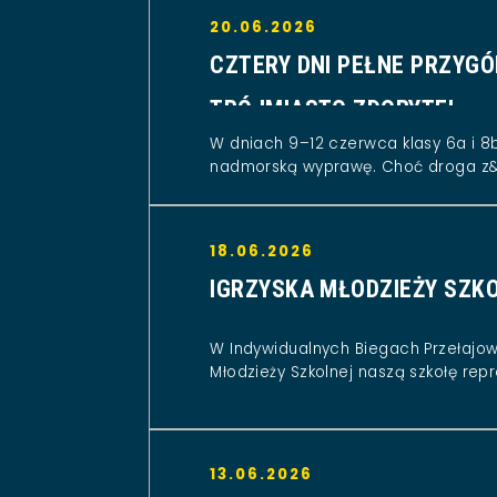
20.06.2026
CZTERY DNI PEŁNE PRZYGÓ
TRÓJMIASTO ZDOBYTE!
W dniach 9–12 czerwca klasy 6a i 8b
nadmorską wyprawę. Choć droga z&.
18.06.2026
IGRZYSKA MŁODZIEŻY SZK
W Indywidualnych Biegach Przełajo
Młodzieży Szkolnej naszą szkołę repr
13.06.2026