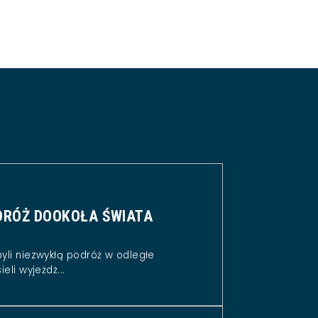
RÓŻ DOOKOŁA ŚWIATA
byli niezwykłą podróż w odległe
eli wyjeżdż...