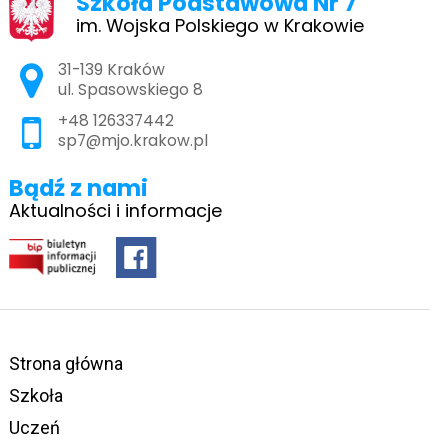
Szkoła Podstawowa Nr 7
im. Wojska Polskiego w Krakowie
Adres pocztowy:
31-139 Kraków
ul. Spasowskiego 8
+48 126337442
sp7@mjo.krakow.pl
Bądź z nami
Aktualności i informacje
Strona główna
Szkoła
Uczeń