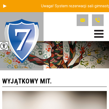
Uwaga! System rezerwacji sali gimnastycz
WYJĄTKOWY MIT.