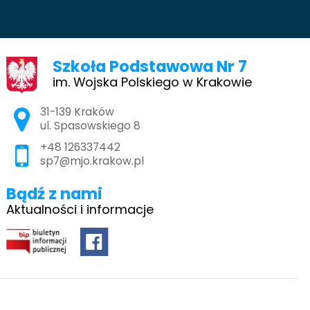
Szkoła Podstawowa Nr 7
im. Wojska Polskiego w Krakowie
Adres pocztowy:
31-139 Kraków
ul. Spasowskiego 8
+48 126337442
sp7@mjo.krakow.pl
Bądź z nami
Aktualności i informacje